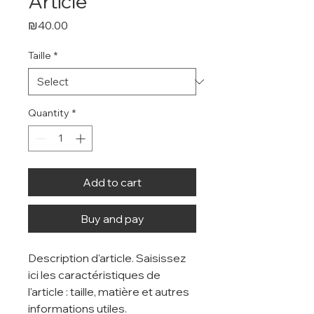
Article
Price
₪40.00
Taille
*
Quantity
*
Add to cart
Buy and pay
Description d'article. Saisissez 
ici les caractéristiques de 
l'article : taille, matière et autres 
informations utiles.