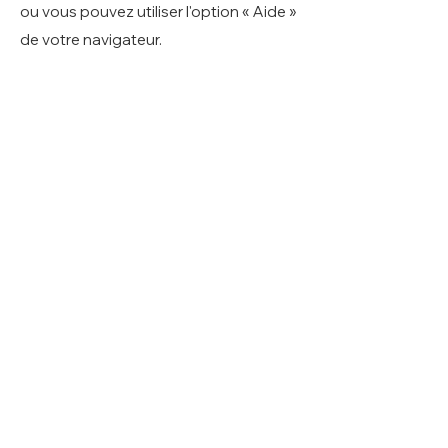
ou vous pouvez utiliser l'option « Aide »
de votre navigateur.
Paramètres des cookies dans Firefox
Paramètres des cookies dans Internet
Explorer
Paramètres des cookies dans Google
Chrome
Paramètres des cookies dans Safari
(OS X)
Paramètres des cookies dans Safari
(iOS)
Paramètres des cookies dans Android